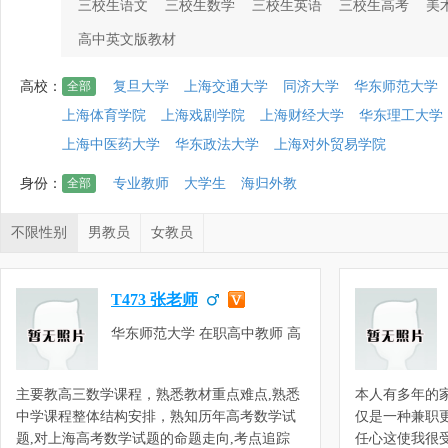
三校生语文
三校生数学
三校生英语
三校生高考
美
高中英文版教材
高校：
全部
复旦大学
上海交通大学
同济大学
华东师范大学
上海体育学院
上海戏剧学院
上海财经大学
华东理工大学
上海中医药大学
华东政法大学
上海对外贸易学院
身份：
全部
专业教师
大学生
海归外教
不限性别
男教员
女教员
T473 张老师
华东师范大学 在职高中教师 高
一高二数学，高三数学，高等数
学
主要教高三数学课程，熟悉教材重点难点,熟悉
本人有多年的
中学课程整体结构安排，熟知历年高考数学试
仅是一种兼职
题,对上海高考数学试题的命题走向,考点追踪
任心这使我很