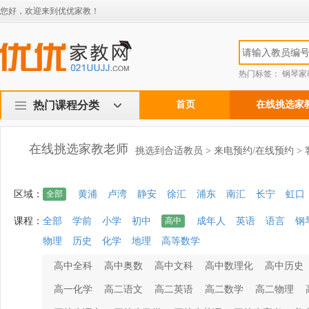
您好，欢迎来到优优家教！
热门标签：
钢琴家
热门课程分类
首页
在线挑选家
在线挑选家教老师
挑选到合适教员 > 来电预约/在线预约 >
区域：
全部
黄浦
卢湾
静安
徐汇
浦东
南汇
长宁
虹口
课程：
全部
学前
小学
初中
高中
成年人
英语
语言
钢
物理
历史
化学
地理
高等数学
高中全科
高中奥数
高中文科
高中数理化
高中历史
高一化学
高二语文
高二英语
高二数学
高二物理