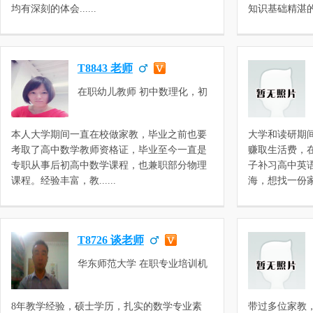
均有深刻的体会......
知识基础精湛的..
T8843 老师
在职幼儿教师 初中数理化，初
三数学，初三物理，初二数学，
高二数学，高二物理，高一数
本人大学期间一直在校做家教，毕业之前也要
大学和读研期
学，高一物理，高三数学
考取了高中数学教师资格证，毕业至今一直是
赚取生活费，
专职从事后初高中数学课程，也兼职部分物理
子补习高中英
课程。经验丰富，教......
海，想找一份家教做
T8726 谈老师
华东师范大学 在职专业培训机
构教师 初中奥数，小学奥数，
小学数学，初中数理化，预初数
8年教学经验，硕士学历，扎实的数学专业素
带过多位家教