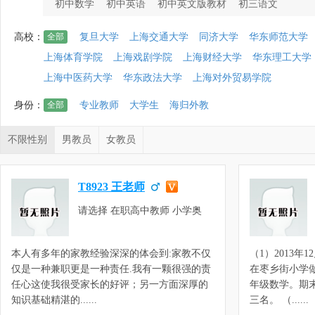
初中数学
初中英语
初中英文版教材
初三语文
高校：
全部
复旦大学
上海交通大学
同济大学
华东师范大学
上海体育学院
上海戏剧学院
上海财经大学
华东理工大学
上海中医药大学
华东政法大学
上海对外贸易学院
身份：
全部
专业教师
大学生
海归外教
不限性别
男教员
女教员
T8923 王老师
请选择 在职高中教师 小学奥
数，小学数学，初中奥数，初中
数理化，预初数学，初一数学，
本人有多年的家教经验深深的体会到:家教不仅
（1）2013
初二数学，初三数学，高中数理
仅是一种兼职更是一种责任.我有一颗很强的责
在枣乡街小学
化，高一数学，高二数学，高三
任心这使我很受家长的好评；另一方面深厚的
年级数学。期
数学，高三化学，高二化学，高
知识基础精湛的......
三名。 （......
一化学，高一物理，高二物理，