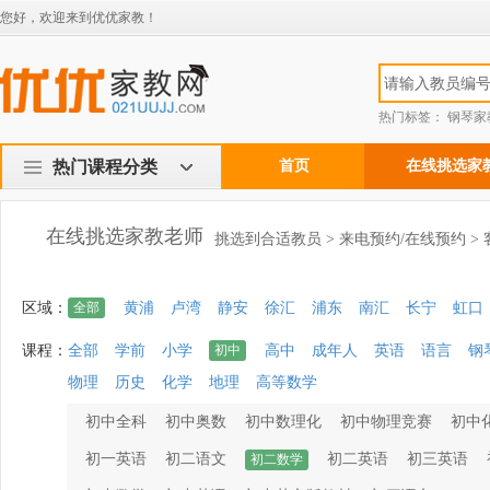
您好，欢迎来到优优家教！
热门标签：
钢琴家
热门课程分类
首页
在线挑选家
在线挑选家教老师
挑选到合适教员 > 来电预约/在线预约 >
区域：
全部
黄浦
卢湾
静安
徐汇
浦东
南汇
长宁
虹口
课程：
全部
学前
小学
初中
高中
成年人
英语
语言
钢
物理
历史
化学
地理
高等数学
初中全科
初中奥数
初中数理化
初中物理竞赛
初中
初一英语
初二语文
初二英语
初三英语
初二数学