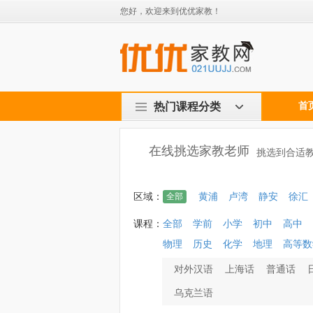
您好，欢迎来到优优家教！
热门课程分类
首
在线挑选家教老师
挑选到合适教
区域：
全部
黄浦
卢湾
静安
徐汇
课程：
全部
学前
小学
初中
高中
物理
历史
化学
地理
高等数
对外汉语
上海话
普通话
乌克兰语