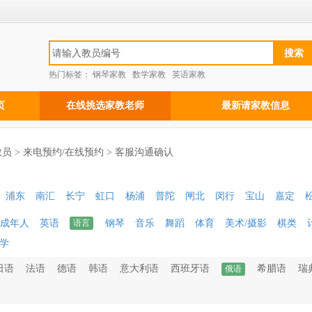
热门标签：
钢琴家教
数学家教
英语家教
页
在线挑选家教老师
最新请家教信息
员 > 来电预约/在线预约 > 客服沟通确认
浦东
南汇
长宁
虹口
杨浦
普陀
闸北
闵行
宝山
嘉定
成年人
英语
语言
钢琴
音乐
舞蹈
体育
美术/摄影
棋类
学
日语
法语
德语
韩语
意大利语
西班牙语
希腊语
瑞
俄语