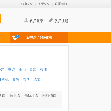
收藏优优
|
关于优优
|
联系我们
|
教员登录
教员注册
0
我挑选了0位教员
松江
奉贤
金山
青浦
崇明
计算机
奥数
数学
语文
典语
荷兰语
葡萄牙语
阿拉伯语