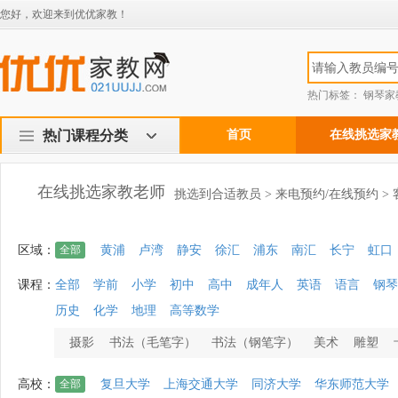
您好，欢迎来到优优家教！
热门标签：
钢琴家
热门课程分类
首页
在线挑选家
在线挑选家教老师
挑选到合适教员 > 来电预约/在线预约 >
区域：
全部
黄浦
卢湾
静安
徐汇
浦东
南汇
长宁
虹口
课程：
全部
学前
小学
初中
高中
成年人
英语
语言
钢琴
历史
化学
地理
高等数学
摄影
书法（毛笔字）
书法（钢笔字）
美术
雕塑
高校：
全部
复旦大学
上海交通大学
同济大学
华东师范大学