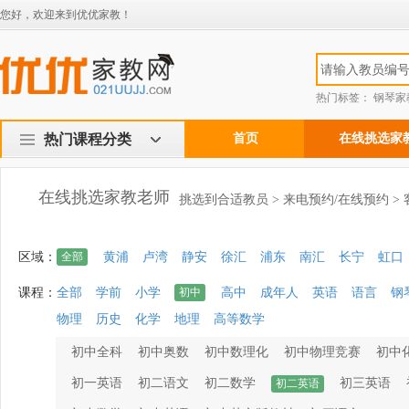
您好，欢迎来到优优家教！
热门标签：
钢琴家
热门课程分类
首页
在线挑选家
在线挑选家教老师
挑选到合适教员 > 来电预约/在线预约 >
区域：
全部
黄浦
卢湾
静安
徐汇
浦东
南汇
长宁
虹口
课程：
全部
学前
小学
初中
高中
成年人
英语
语言
钢
物理
历史
化学
地理
高等数学
初中全科
初中奥数
初中数理化
初中物理竞赛
初中
初一英语
初二语文
初二数学
初三英语
初二英语