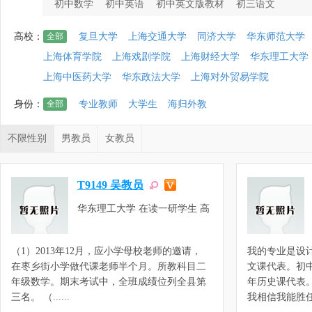
初中数学
初中英语
初中英文版教材
初三语文
高校：
全部
复旦大学
上海交通大学
同济大学
华东师范大学
上海体育学院
上海戏剧学院
上海财经大学
华东理工大学
上海中医药大学
华东政法大学
上海对外贸易学院
身份：
全部
专业教师
大学生
海归外教
不限性别
男教员
女教员
T9149 吴教员
华东理工大学 在读一研学生 高
等教育学
（1）2013年12月，应小学母校老师的邀请，
我的专业是设
在枣乡街小学做代课老师半个月。所教科目二
文课代表。初
年级数学。期末考试中，全班成绩位列全县第
年历史课代表
三名。 （......
我相信我能胜任家教