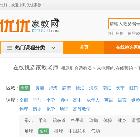
您好，欢迎来到优优家教！
热门标签：
钢琴家
热门课程分类
首页
在线挑选家
在线挑选家教老师
挑选到合适教员 > 来电预约/在线预约 >
区域：
全部
黄浦
卢湾
静安
徐汇
浦东
南汇
长宁
虹口
课程：
全部
学前
小学
初中
高中
成年人
英语
语言
钢琴
物理
历史
化学
地理
高等数学
拳击
柔道
跆拳道
空手道
瑜珈
体操
健身
滑
足球
排球
中国武术
气功
篮球