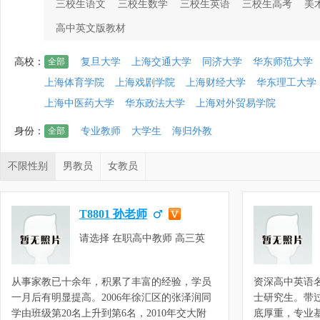
三校生语文
三校生数学
三校生英语
三校生高考
美
高中英文版教材
高校：
全部
复旦大学
上海交通大学
同济大学
华东师范大学
上海体育学院
上海戏剧学院
上海财经大学
华东理工大学
上海中医药大学
华东政法大学
上海对外贸易学院
身份：
全部
专业教师
大学生
海归外教
不限性别
男教员
女教员
T8801 孙老师
请选择 在职高中教师 高三英
语，高二英语，高一英语，初三
英语
从事家教已十余年，积累了丰富的经验，学员
资深高中英语
一月后有明显提高。2006年徐汇区的张泽润同
士研究生。带
学由班级第20名上升到第6名，2010年交大附
底厚重，专业