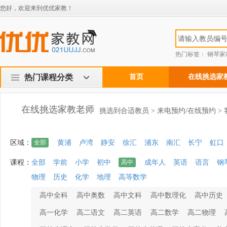
您好，欢迎来到优优家教！
热门标签：
钢琴家
热门课程分类
首页
在线挑选家
在线挑选家教老师
挑选到合适教员 > 来电预约/在线预约 >
区域：
全部
黄浦
卢湾
静安
徐汇
浦东
南汇
长宁
虹口
课程：
全部
学前
小学
初中
高中
成年人
英语
语言
钢
物理
历史
化学
地理
高等数学
高中全科
高中奥数
高中文科
高中数理化
高中历史
高一化学
高二语文
高二英语
高二数学
高二物理