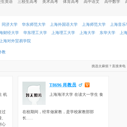
校生英语
三校生高考
美术高考
体育高考
高中语文
高中数学
同济大学
华东师范大学
上海外国语大学
上海师范大学
上海音乐
海财经大学
华东理工大学
上海理工大学
上海大学
东华大学
上
上海对外贸易学院
外教
挑选太麻烦？直接来电：021-60
T8696 肖教员
 机
上海海洋大学 在读大一学生 食
品科学与工程
任过
在校期间，经常做家教，是学校家教部部
读、
长......
耐心