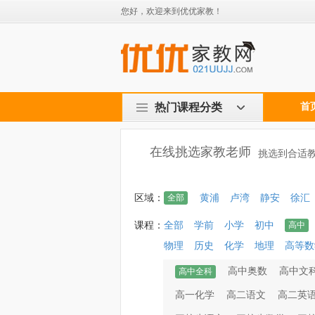
您好，欢迎来到优优家教！
热门课程分类
首
在线挑选家教老师
挑选到合适教
区域：
全部
黄浦
卢湾
静安
徐汇
课程：
全部
学前
小学
初中
高中
物理
历史
化学
地理
高等数
高中奥数
高中文
高中全科
高一化学
高二语文
高二英