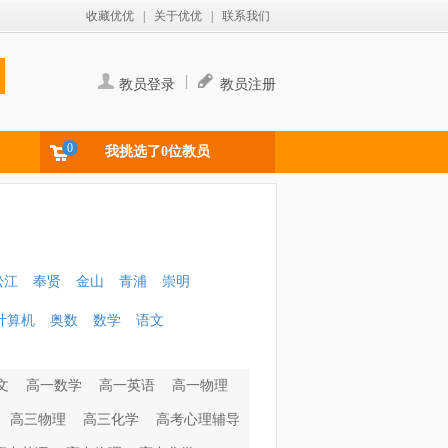
收藏优优
|
关于优优
|
联系我们
|
教员登录
教员注册
0
我挑选了0位教员
松江
奉贤
金山
青浦
崇明
计算机
奥数
数学
语文
文
高一数学
高一英语
高一物理
高三物理
高三化学
高考心理辅导