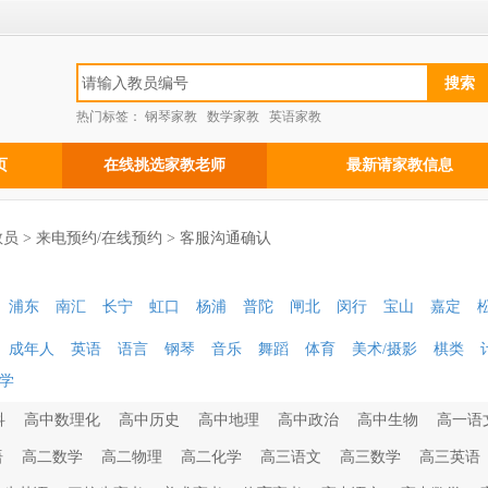
热门标签：
钢琴家教
数学家教
英语家教
页
在线挑选家教老师
最新请家教信息
员 > 来电预约/在线预约 > 客服沟通确认
浦东
南汇
长宁
虹口
杨浦
普陀
闸北
闵行
宝山
嘉定
成年人
英语
语言
钢琴
音乐
舞蹈
体育
美术/摄影
棋类
学
科
高中数理化
高中历史
高中地理
高中政治
高中生物
高一语
语
高二数学
高二物理
高二化学
高三语文
高三数学
高三英语