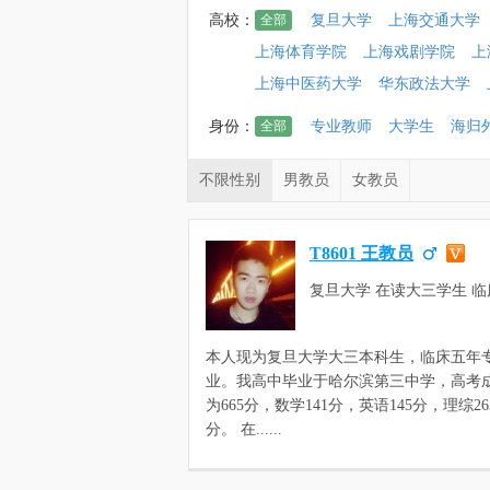
高校：
全部
复旦大学
上海交通大学
上海体育学院
上海戏剧学院
上
上海中医药大学
华东政法大学
身份：
全部
专业教师
大学生
海归
不限性别
男教员
女教员
T8601 王教员
复旦大学 在读大三学生 临
学五年
本人现为复旦大学大三本科生，临床五年
业。我高中毕业于哈尔滨第三中学，高考
为665分，数学141分，英语145分，理综26
分。 在......