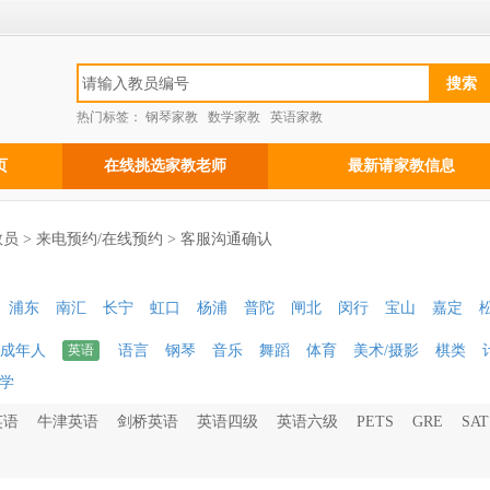
热门标签：
钢琴家教
数学家教
英语家教
页
在线挑选家教老师
最新请家教信息
员 > 来电预约/在线预约 > 客服沟通确认
浦东
南汇
长宁
虹口
杨浦
普陀
闸北
闵行
宝山
嘉定
成年人
英语
语言
钢琴
音乐
舞蹈
体育
美术/摄影
棋类
学
英语
牛津英语
剑桥英语
英语四级
英语六级
PETS
GRE
SAT