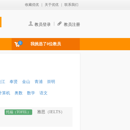
收藏优优
|
关于优优
|
联系我们
|
教员登录
教员注册
0
我挑选了0位教员
松江
奉贤
金山
青浦
崇明
计算机
奥数
数学
语文
雅思（IELTS）
托福（TOFEL）