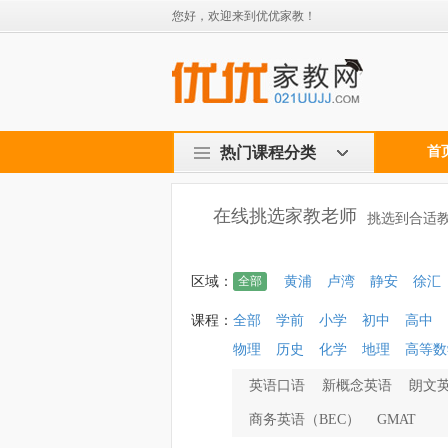
您好，欢迎来到优优家教！
热门课程分类
首
在线挑选家教老师
挑选到合适教
区域：
全部
黄浦
卢湾
静安
徐汇
课程：
全部
学前
小学
初中
高中
物理
历史
化学
地理
高等数
英语口语
新概念英语
朗文
商务英语（BEC）
GMAT