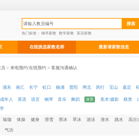
热门标签：
钢琴家教
数学家教
英语家教
页
在线挑选家教老师
最新请家教信息
员 > 来电预约/在线预约 > 客服沟通确认
浦东
南汇
长宁
虹口
杨浦
普陀
闸北
闵行
宝山
嘉定
成年人
英语
语言
钢琴
音乐
舞蹈
体育
美术/摄影
棋类
学
瑜珈
体操
健身
滑雪
滑冰
旱冰
游泳
潜水
跳水
高尔
气功