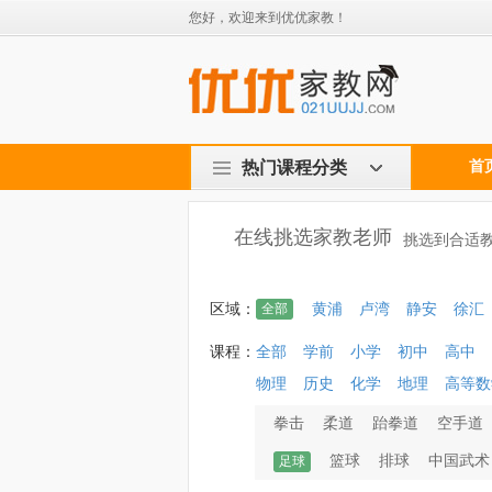
您好，欢迎来到优优家教！
热门课程分类
首
在线挑选家教老师
挑选到合适教
区域：
全部
黄浦
卢湾
静安
徐汇
课程：
全部
学前
小学
初中
高中
物理
历史
化学
地理
高等数
拳击
柔道
跆拳道
空手道
篮球
排球
中国武术
足球