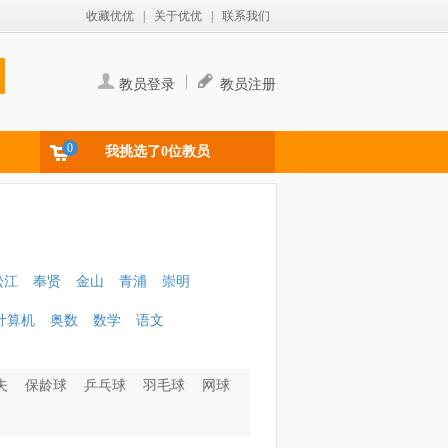
收藏优优
|
关于优优
|
联系我们
|
教员登录
教员注册
0
我挑选了0位教员
松江
奉贤
金山
青浦
崇明
计算机
奥数
数学
语文
夫
保龄球
乒乓球
羽毛球
网球