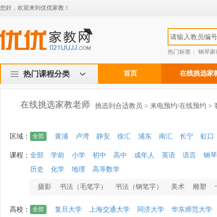
您好，欢迎来到优优家教！
热门标签：
钢琴家
热门课程分类
首页
在线挑选家
在线挑选家教老师
挑选到合适教员 > 来电预约/在线预约 >
区域：
全部
黄浦
卢湾
静安
徐汇
浦东
南汇
长宁
虹口
课程：
全部
学前
小学
初中
高中
成年人
英语
语言
钢琴
历史
化学
地理
高等数学
摄影
书法（毛笔字）
书法（钢笔字）
美术
雕塑
高校：
全部
复旦大学
上海交通大学
同济大学
华东师范大学