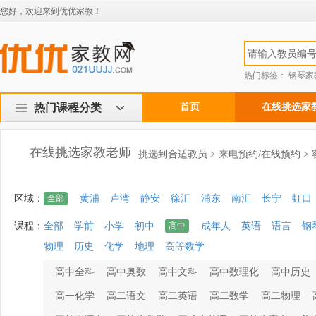
您好，欢迎来到优优家教！
热门标签：
钢琴家
热门课程分类
首页
在线挑选家
在线挑选家教老师
挑选到合适教员 > 来电预约/在线预约 >
区域：
全部
黄浦
卢湾
静安
徐汇
浦东
南汇
长宁
虹口
课程：
全部
学前
小学
初中
高中
成年人
英语
语言
钢
物理
历史
化学
地理
高等数学
高中全科
高中奥数
高中文科
高中数理化
高中历史
高一化学
高二语文
高二英语
高二数学
高二物理