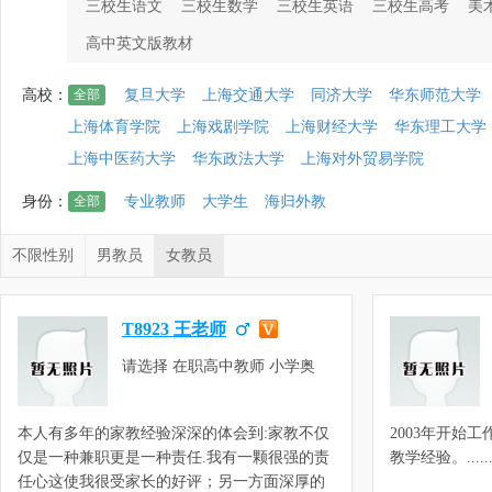
三校生语文
三校生数学
三校生英语
三校生高考
美
高中英文版教材
高校：
全部
复旦大学
上海交通大学
同济大学
华东师范大学
上海体育学院
上海戏剧学院
上海财经大学
华东理工大学
上海中医药大学
华东政法大学
上海对外贸易学院
身份：
全部
专业教师
大学生
海归外教
不限性别
男教员
女教员
T8923 王老师
请选择 在职高中教师 小学奥
数，小学数学，初中奥数，初中
数理化，预初数学，初一数学，
本人有多年的家教经验深深的体会到:家教不仅
2003年开始
初二数学，初三数学，高中数理
仅是一种兼职更是一种责任.我有一颗很强的责
教学经验。.....
化，高一数学，高二数学，高三
任心这使我很受家长的好评；另一方面深厚的