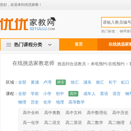
您好，欢迎来到优优家教！
热门标签：
钢琴家
热门课程分类
首页
在线挑选家
在线挑选家教老师
挑选到合适教员 > 来电预约/在线预约 >
区域：
全部
黄浦
卢湾
静安
徐汇
浦东
南汇
长宁
虹口
课程：
全部
学前
小学
初中
高中
成年人
英语
语言
钢
物理
历史
化学
地理
高等数学
高中全科
高中奥数
高中文科
高中数理化
高中历史
高一化学
高二语文
高二英语
高二数学
高二物理