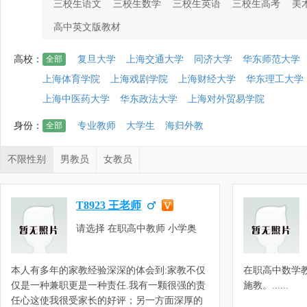
三校生语文
三校生数学
三校生英语
三校生高考
美
高中英文版教材
高校：
全部
复旦大学
上海交通大学
同济大学
华东师范大学
上海体育学院
上海戏剧学院
上海财经大学
华东理工大学
上海中医药大学
华东政法大学
上海对外贸易学院
身份：
全部
专业教师
大学生
海归外教
不限性别
男教员
女教员
T8923 王老师
请选择 在职高中教师 小学奥
数，小学数学，初中奥数，初中
数理化，预初数学，初一数学，
本人有多年的家教经验深深的体会到:家教不仅
在职高中数学
初二数学，初三数学，高中数理
仅是一种兼职更是一种责任.我有一颗很强的责
施教。......
化，高一数学，高二数学，高三
任心这使我很受家长的好评；另一方面深厚的